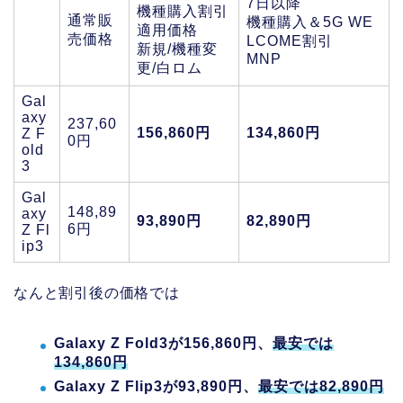
7日以降
機種購入割引
通常販
機種購入＆5G WE
適用価格
売価格
LCOME割引
新規/機種変
MNP
更/白ロム
Gal
axy
237,60
156,860円
134,860円
Z F
0円
old
3
Gal
148,89
axy
93,890円
82,890円
6円
Z Fl
ip3
なんと割引後の価格では
Galaxy Z Fold3が156,860円、
最安では
134,860円
Galaxy Z Flip3が93,890円、
最安では82,890円