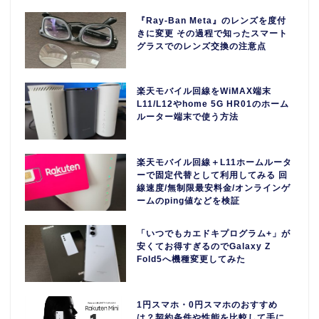
『Ray-Ban Meta』のレンズを度付
きに変更 その過程で知ったスマート
グラスでのレンズ交換の注意点
楽天モバイル回線をWiMAX端末
L11/L12やhome 5G HR01のホーム
ルーター端末で使う方法
楽天モバイル回線＋L11ホームルータ
ーで固定代替として利用してみる 回
線速度/無制限最安料金/オンラインゲ
ームのping値などを検証
「いつでもカエドキプログラム+」が
安くてお得すぎるのでGalaxy Z
Fold5へ機種変更してみた
1円スマホ・0円スマホのおすすめ
は？契約条件や性能を比較して手に