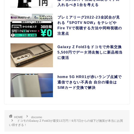
入れるべき1台を考える
プレミアリーグ2022-23全試合が見
れる『SPOTV NOW』をテレビや
Fire TVで視聴する方法や同時視聴の
注意点
Galaxy Z Fold3をドコモで外装交換
5,500円でデータ消去無しに新品相当
に復活
home 5G HR01が赤いランプ点滅で
通信できない不具合 自分の場合は
SIMカード交換で解決
HOME
docomo
ドコモのGalaxy Z Fold3が最安13万円！9月7日からの値下げ施策が本当にお買
い得すぎる！