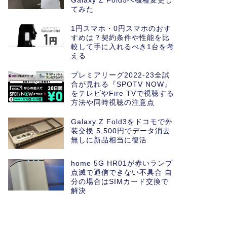
Galaxy Z Fold5へ機種変更し
てみた
1円スマホ・0円スマホのおす
すめは？契約条件や性能を比
較して手に入れるべき1台を考
える
プレミアリーグ2022-23全試
合が見れる『SPOTV NOW』
をテレビやFire TVで視聴する
方法や同時視聴の注意点
Galaxy Z Fold3をドコモで外
装交換 5,500円でデータ消去
無しに新品相当に復活
home 5G HR01が赤いランプ
点滅で通信できない不具合 自
分の場合はSIMカード交換で
解決