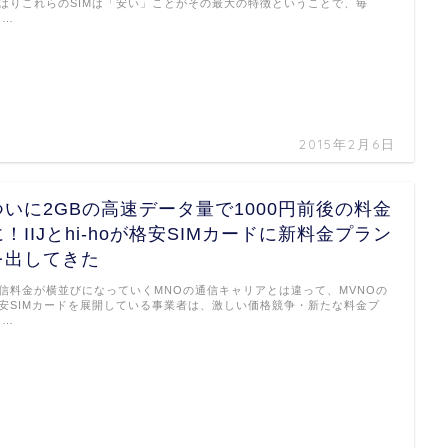
はりこれらのSIMは「安い」ことがその最大の特徴ということで、毎
 …
2015年2月6日
ついに2GBの高速データ量で1000円前後の料金
に！IIJとhi-hoが格安SIMカードに新料金プラン
を出してきた
信料金が横並びになっていくMNOの通信キャリアとは違って、MVNOの
安SIMカードを展開している事業者は、激しい価格競争・新たな料金プ
 …