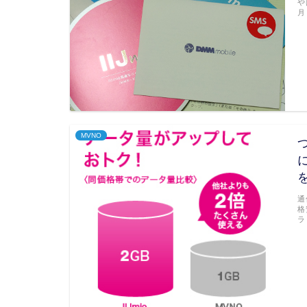
や
月
MVNO
通
格
ラ