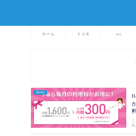
ホーム
ドコモ
au
MVNO
こ
以