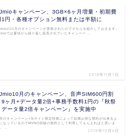
IIJmioキャンペーン、3GB×6ヶ月増量・初期費
用1円・各種オプション無料または半額に
IJmioの11月のキャンペーンが更新されたのでそちらを紹介しておきます。
IJmioでは夏頃から繰り返し延長されていたキャンペー …
2018年11月7日
IIJmio10月のキャンペーン、音声SIM600円割
引9ヶ月+データ量2倍+事務手数料1円の『秋祭
りデータ量2倍キャンペーン』を実施中
存のキャンペーン+当サイト限定特典によって結構お得な契約が出来るよ
になっているのでMVNO回線の契約として利用してもらえればと思いま
。 …
2018年10月6日