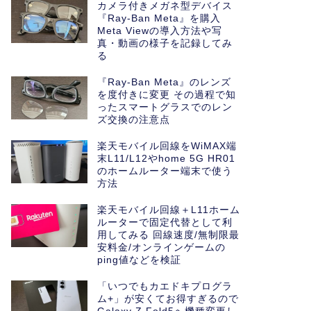
カメラ付きメガネ型デバイス
『Ray-Ban Meta』を購入
Meta Viewの導入方法や写
真・動画の様子を記録してみ
る
『Ray-Ban Meta』のレンズ
を度付きに変更 その過程で知
ったスマートグラスでのレン
ズ交換の注意点
楽天モバイル回線をWiMAX端
末L11/L12やhome 5G HR01
のホームルーター端末で使う
方法
楽天モバイル回線＋L11ホーム
ルーターで固定代替として利
用してみる 回線速度/無制限最
安料金/オンラインゲームの
ping値などを検証
「いつでもカエドキプログラ
ム+」が安くてお得すぎるので