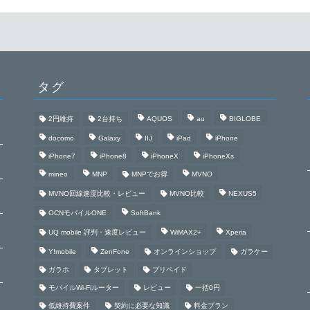
タグ
2円維持
2台持ち
AQUOS
au
BIGLOBE
docomo
Galaxy
IIJ
iPad
iPhone
iPhone7
iPhone8
iPhoneX
iPhoneXs
mineo
MNP
MNPでお得
MVNO
MVNO回線速度比較・レビュー
MVNO比較
NEXUS5
OCNモバイルONE
SoftBank
UQ mobile 評判・速度レビュー
WiMAX2+
Xperia
Y!mobile
ZenFone
オンラインショップ
ガラケー
ガラホ
タブレット
プリペイド
モバイルWi-Fiルーター
レビュー
一括0円
低維持費案件
契約に必要な知識
料金プラン