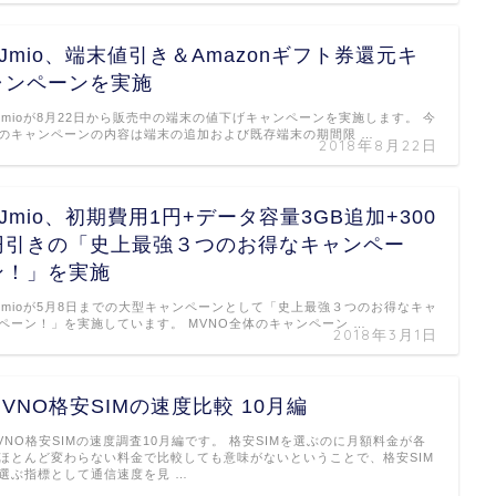
IIJmio、端末値引き＆Amazonギフト券還元キ
ャンペーンを実施
IJmioが8月22日から販売中の端末の値下げキャンペーンを実施します。 今
のキャンペーンの内容は端末の追加および既存端末の期間限 …
2018年8月22日
IIJmio、初期費用1円+データ容量3GB追加+300
円引きの「史上最強３つのお得なキャンペー
ン！」を実施
IJmioが5月8日までの大型キャンペーンとして「史上最強３つのお得なキャ
ペーン！」を実施しています。 MVNO全体のキャンペーン …
2018年3月1日
MVNO格安SIMの速度比較 10月編
VNO格安SIMの速度調査10月編です。 格安SIMを選ぶのに月額料金が各
ほとんど変わらない料金で比較しても意味がないということで、格安SIM
選ぶ指標として通信速度を見 …