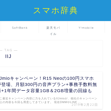
スマホ辞典
SoftBank
楽天モバ
Y!mobile
イル
― TAG ―
IIJ
IIJmioキャンペーン！R15 Neoの100円スマホ
が登場、月額300円の音声プラン+事務手数料無
料+1年間データ容量1GB＆2GB増量の回線も
こ最近キャンペーン内容に力を入れているIIJmioが、他社のキャンペーン
上の内容を今回も用意してきています。 現在DMMやLINE …
2019年2月22日