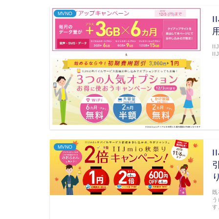
MVNO
I
I
MVNO
既
う
す