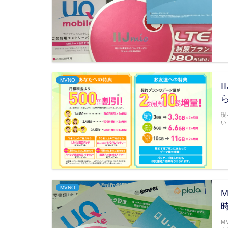
MVNO
現
い
MVNO
M