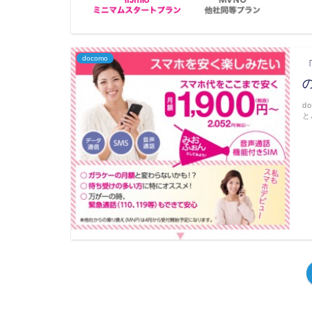
docomo
d
と