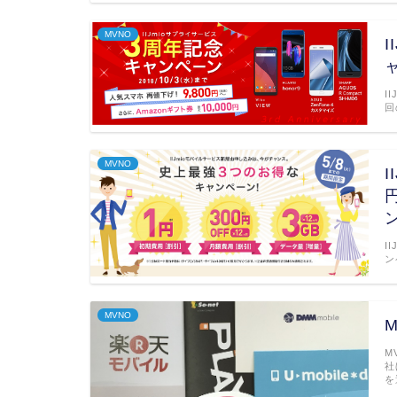
MVNO
I
回
MVNO
I
ン
MVNO
M
社
を