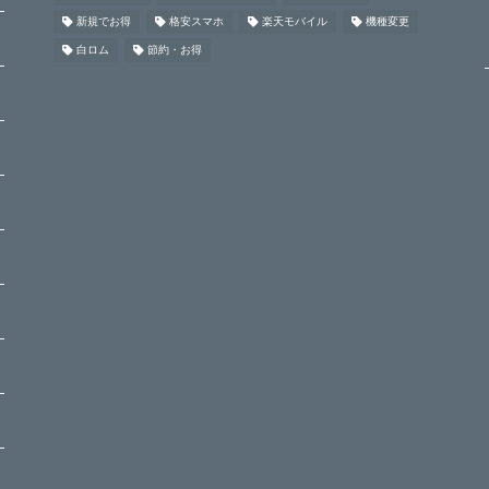
新規でお得
格安スマホ
楽天モバイル
機種変更
白ロム
節約・お得