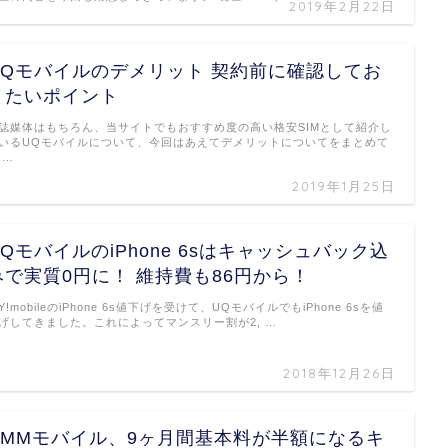
2019年2月22日
UQモバイルのデメリット 契約前に確認してお
きたいポイント
誌媒体はもちろん、当サイトでもおすすめ度の高い格安SIMとして紹介し
いるUQモバイルについて、今回はあえてデメリットについてをまとめて
 …
2019年1月25日
UQモバイルのiPhone 6sはキャッシュバック込
みで実質0円に！ 維持費も86円から！
Y!mobileのiPhone 6s値下げを受けて、UQモバイルでもiPhone 6sを値
げしてきました。これによってマンスリー割が2, …
2018年12月26日
DMMモバイル、9ヶ月間基本料が半額になるキ