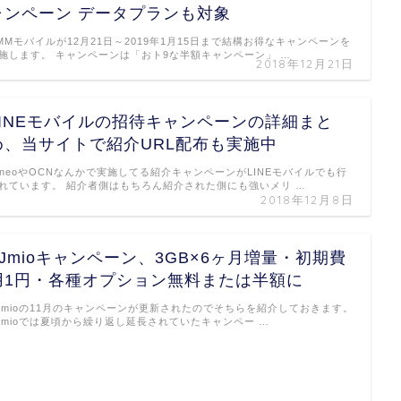
ャンペーン データプランも対象
MMモバイルが12月21日～2019年1月15日まで結構お得なキャンペーンを
施します。 キャンペーンは「おト9な半額キャンペーン」 …
2018年12月21日
LINEモバイルの招待キャンペーンの詳細まと
め、当サイトで紹介URL配布も実施中
ineoやOCNなんかで実施してる紹介キャンペーンがLINEモバイルでも行
れています。 紹介者側はもちろん紹介された側にも強いメリ …
2018年12月8日
IIJmioキャンペーン、3GB×6ヶ月増量・初期費
用1円・各種オプション無料または半額に
IJmioの11月のキャンペーンが更新されたのでそちらを紹介しておきます。
IJmioでは夏頃から繰り返し延長されていたキャンペー …