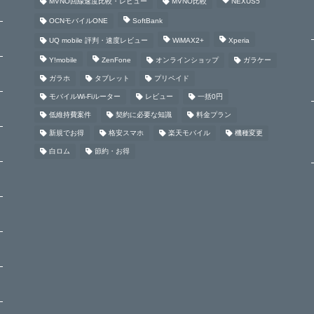
MVNO回線速度比較・レビュー
MVNO比較
NEXUS5
OCNモバイルONE
SoftBank
UQ mobile 評判・速度レビュー
WiMAX2+
Xperia
Y!mobile
ZenFone
オンラインショップ
ガラケー
ガラホ
タブレット
プリペイド
モバイルWi-Fiルーター
レビュー
一括0円
低維持費案件
契約に必要な知識
料金プラン
新規でお得
格安スマホ
楽天モバイル
機種変更
白ロム
節約・お得