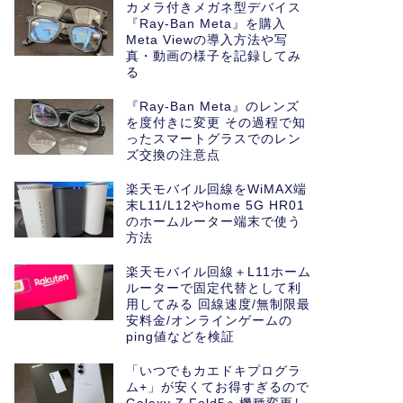
カメラ付きメガネ型デバイス
『Ray-Ban Meta』を購入
Meta Viewの導入方法や写
真・動画の様子を記録してみ
る
『Ray-Ban Meta』のレンズ
を度付きに変更 その過程で知
ったスマートグラスでのレン
ズ交換の注意点
楽天モバイル回線をWiMAX端
末L11/L12やhome 5G HR01
のホームルーター端末で使う
方法
楽天モバイル回線＋L11ホーム
ルーターで固定代替として利
用してみる 回線速度/無制限最
安料金/オンラインゲームの
ping値などを検証
「いつでもカエドキプログラ
ム+」が安くてお得すぎるので