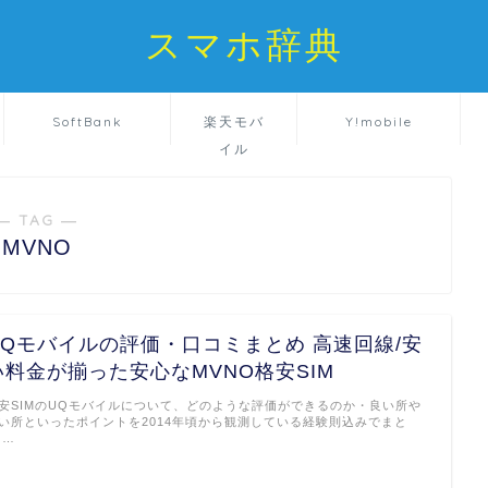
スマホ辞典
SoftBank
楽天モバ
Y!mobile
イル
― TAG ―
MVNO
UQモバイルの評価・口コミまとめ 高速回線/安
い料金が揃った安心なMVNO格安SIM
安SIMのUQモバイルについて、どのような評価ができるのか・良い所や
い所といったポイントを2014年頃から観測している経験則込みでまと
 …