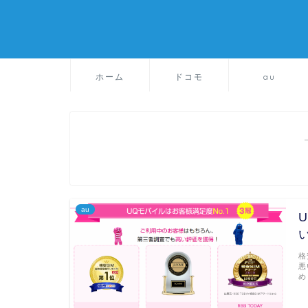
ホーム
ドコモ
au
au
格
悪
め