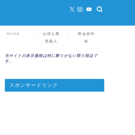
MVNO
お得な携
料金節約
帯購入
術
当サイトの表示価格は特に断りがない限り税込で
す。
スポンサードリンク