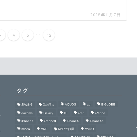
2018年11月7日
...
3
4
5
12
タグ
2円維持
2台持ち
AQUOS
au
BIGLOBE
docomo
Galaxy
IIJ
iPad
iPhone
iPhone7
iPhone8
iPhoneX
iPhoneXs
mineo
MNP
MNPでお得
MVNO