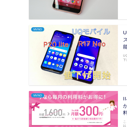
MVNO
U
U
下
MVNO
こ
以