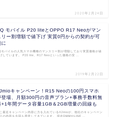
2020年2月24日
Q モバイル P20 liteとOPPO R17 Neoがマン
スリー割増額で値下げ 実質0円からの契約が可
能に
Qモバイルの人気スマホ機種のマンスリー割が増額しており実質価格が値
げしています。 P20 lite、R17 Neoといった価格の安 …
2019年2月22日
IIJmioキャンペーン！R15 Neoの100円スマホ
が登場、月額300円の音声プラン+事務手数料無
料+1年間データ容量1GB＆2GB増量の回線も
こ最近キャンペーン内容に力を入れているIIJmioが、他社のキャンペーン
上の内容を今回も用意してきています。 現在DMMやLINE …