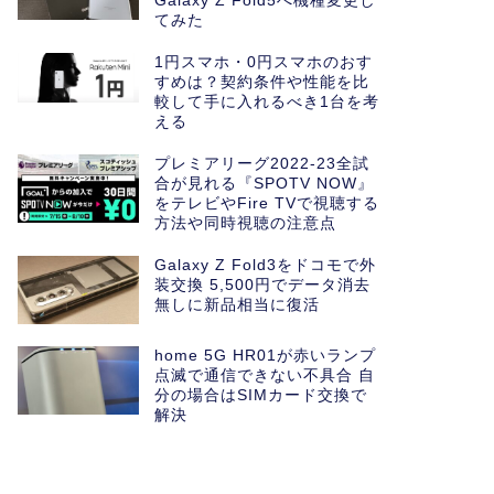
Galaxy Z Fold5へ機種変更し
てみた
1円スマホ・0円スマホのおす
すめは？契約条件や性能を比
較して手に入れるべき1台を考
える
プレミアリーグ2022-23全試
合が見れる『SPOTV NOW』
をテレビやFire TVで視聴する
方法や同時視聴の注意点
Galaxy Z Fold3をドコモで外
装交換 5,500円でデータ消去
無しに新品相当に復活
home 5G HR01が赤いランプ
点滅で通信できない不具合 自
分の場合はSIMカード交換で
解決