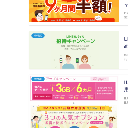
D
実
MVNO
m
わ
MVNO
I
I