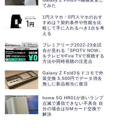
Galaxy Z Fold5へ機種変更し
てみた
1円スマホ・0円スマホのおす
すめは？契約条件や性能を比
較して手に入れるべき1台を考
える
プレミアリーグ2022-23全試
合が見れる『SPOTV NOW』
をテレビやFire TVで視聴する
方法や同時視聴の注意点
Galaxy Z Fold3をドコモで外
装交換 5,500円でデータ消去
無しに新品相当に復活
home 5G HR01が赤いランプ
点滅で通信できない不具合 自
分の場合はSIMカード交換で
解決