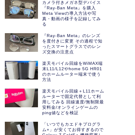
カメラ付きメガネ型デバイス
『Ray-Ban Meta』を購入
Meta Viewの導入方法や写
真・動画の様子を記録してみ
る
『Ray-Ban Meta』のレンズ
を度付きに変更 その過程で知
ったスマートグラスでのレン
ズ交換の注意点
楽天モバイル回線をWiMAX端
末L11/L12やhome 5G HR01
のホームルーター端末で使う
方法
楽天モバイル回線＋L11ホーム
ルーターで固定代替として利
用してみる 回線速度/無制限最
安料金/オンラインゲームの
ping値などを検証
「いつでもカエドキプログラ
ム+」が安くてお得すぎるので