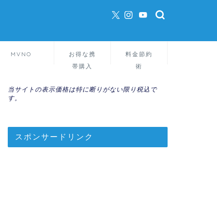
MVNO
お得な携
料金節約
帯購入
術
当サイトの表示価格は特に断りがない限り税込で
す。
スポンサードリンク