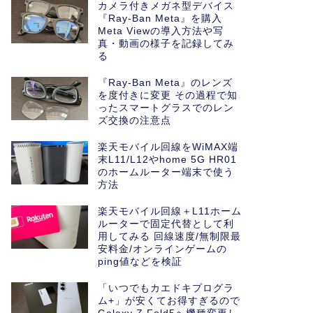
カメラ付きメガネ型デバイス
『Ray-Ban Meta』を購入
Meta Viewの導入方法や写
真・動画の様子を記録してみ
る
『Ray-Ban Meta』のレンズ
を度付きに変更 その過程で知
ったスマートグラスでのレン
ズ交換の注意点
楽天モバイル回線をWiMAX端
末L11/L12やhome 5G HR01
のホームルーター端末で使う
方法
楽天モバイル回線＋L11ホーム
ルーターで固定代替として利
用してみる 回線速度/無制限最
安料金/オンラインゲームの
ping値などを検証
「いつでもカエドキプログラ
ム+」が安くてお得すぎるので