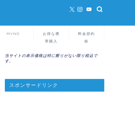
MVNO
お得な携
料金節約
帯購入
術
当サイトの表示価格は特に断りがない限り税込で
す。
スポンサードリンク