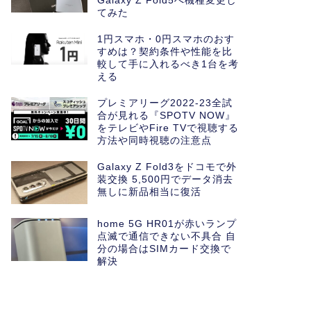
Galaxy Z Fold5へ機種変更し
てみた
1円スマホ・0円スマホのおす
すめは？契約条件や性能を比
較して手に入れるべき1台を考
える
プレミアリーグ2022-23全試
合が見れる『SPOTV NOW』
をテレビやFire TVで視聴する
方法や同時視聴の注意点
Galaxy Z Fold3をドコモで外
装交換 5,500円でデータ消去
無しに新品相当に復活
home 5G HR01が赤いランプ
点滅で通信できない不具合 自
分の場合はSIMカード交換で
解決