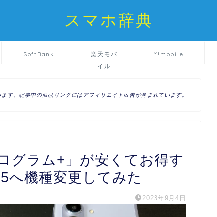
スマホ辞典
SoftBank
楽天モバ
Y!mobile
イル
います。記事中の商品リンクにはアフィリエイト広告が含まれています。
ログラム+」が安くてお得す
Fold5へ機種変更してみた
2023年9月4日