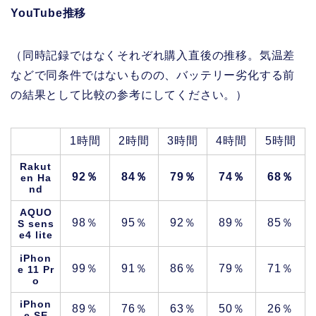
YouTube推移
（同時記録ではなくそれぞれ購入直後の推移。気温差
などで同条件ではないものの、バッテリー劣化する前
の結果として比較の参考にしてください。）
1時間
2時間
3時間
4時間
5時間
Rakut
92％
84％
79％
74％
68％
en Ha
nd
AQUO
98％
95％
92％
89％
85％
S sens
e4 lite
iPhon
99％
91％
86％
79％
71％
e 11 Pr
o
iPhon
89％
76％
63％
50％
26％
e SE