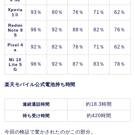
Xperia
93％
80％
76％
71％
62％
1Ⅱ
Redmi
96％
92％
88％
82％
76％
Note 9
S
Pixel 4
92％
82％
76％
71％
62％
a
Mi 10
96％
92％
87％
83％
78％
Lite 5
G
楽天モバイル公式電池持ち時間
約18.3時間
連続通話時間
約420時間
待ち受け時間
今回の検証で驚かされたのがこの部分。