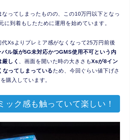
はなってしまったものの、この10万円以下となっ
うやく手元に到着もしたために運用を始めています。
ており初代Xsよりプレミア感がなくなって25万円前後
ーバル版が5G未対応かつGMS使用不可という内
は厳しく
、画面を開いた時の大きさも
Xsが8イン
さくなってしまっている
ため、今回ぐらい値下げさ
の方を購入しています。
ミック感も触っていて楽しい！