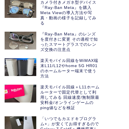
カメラ付きメガネ型デバイス
『Ray-Ban Meta』を購入
Meta Viewの導入方法や写
真・動画の様子を記録してみ
る
『Ray-Ban Meta』のレンズ
を度付きに変更 その過程で知
ったスマートグラスでのレン
ズ交換の注意点
楽天モバイル回線をWiMAX端
末L11/L12やhome 5G HR01
のホームルーター端末で使う
方法
楽天モバイル回線＋L11ホーム
ルーターで固定代替として利
用してみる 回線速度/無制限最
安料金/オンラインゲームの
ping値などを検証
「いつでもカエドキプログラ
ム+」が安くてお得すぎるので