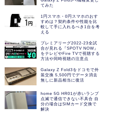
Galaxy Z Fold5へ機種変更し
てみた
1円スマホ・0円スマホのおす
すめは？契約条件や性能を比
較して手に入れるべき1台を考
える
プレミアリーグ2022-23全試
合が見れる『SPOTV NOW』
をテレビやFire TVで視聴する
方法や同時視聴の注意点
Galaxy Z Fold3をドコモで外
装交換 5,500円でデータ消去
無しに新品相当に復活
home 5G HR01が赤いランプ
点滅で通信できない不具合 自
分の場合はSIMカード交換で
解決