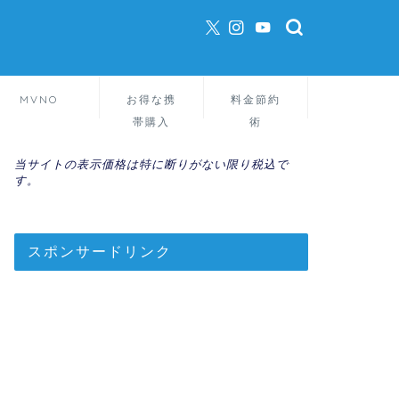
MVNO
お得な携
料金節約
帯購入
術
当サイトの表示価格は特に断りがない限り税込で
す。
スポンサードリンク