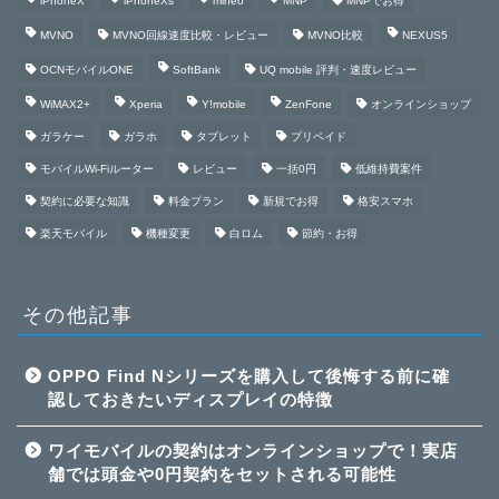
iPhoneX
iPhoneXs
mineo
MNP
MNPでお得
MVNO
MVNO回線速度比較・レビュー
MVNO比較
NEXUS5
OCNモバイルONE
SoftBank
UQ mobile 評判・速度レビュー
WiMAX2+
Xperia
Y!mobile
ZenFone
オンラインショップ
ガラケー
ガラホ
タブレット
プリペイド
モバイルWi-Fiルーター
レビュー
一括0円
低維持費案件
契約に必要な知識
料金プラン
新規でお得
格安スマホ
楽天モバイル
機種変更
白ロム
節約・お得
その他記事
OPPO Find Nシリーズを購入して後悔する前に確
認しておきたいディスプレイの特徴
ワイモバイルの契約はオンラインショップで！実店
舗では頭金や0円契約をセットされる可能性