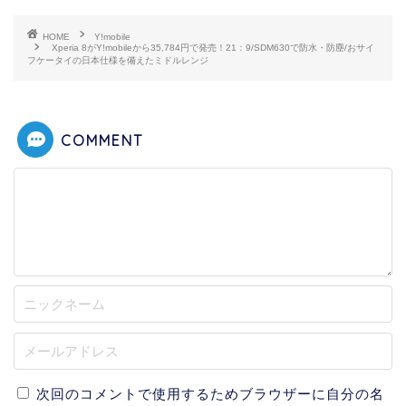
HOME
Y!mobile
Xperia 8がY!mobileから35,784円で発売！21：9/SDM630で防水・防塵/おサイ
フケータイの日本仕様を備えたミドルレンジ
COMMENT
次回のコメントで使用するためブラウザーに自分の名