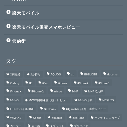
楽天モバイル
楽天モバイル販売スマホレビュー
節約術
タグ
2円維持
2台持ち
AQUOS
au
BIGLOBE
docomo
Galaxy
IIJ
iPad
iPhone
iPhone7
iPhone8
iPhoneX
iPhoneXs
mineo
MNP
MNPでお得
MVNO
MVNO回線速度比較・レビュー
MVNO比較
NEXUS5
OCNモバイルONE
SoftBank
UQ mobile 評判・速度レビュー
WiMAX2+
Xperia
Y!mobile
ZenFone
オンラインショップ
ガラケー
ガラホ
タブレット
プリペイド