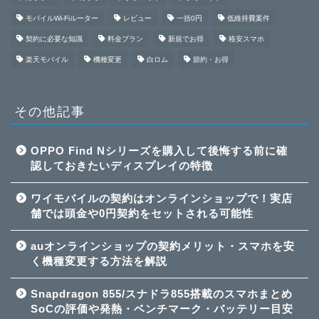
モバイルWi-Fiルーター
レビュー
一括0円
低維持費案件
契約に必要な知識
料金プラン
新規でお得
格安スマホ
楽天モバイル
機種変更
白ロム
節約・お得
その他記事
OPPO Find Nシリーズを購入して後悔する前に確
認しておきたいディスプレイの特徴
ワイモバイルの契約はオンラインショップで！実店
舗では頭金や0円契約をセットされる可能性
auオンラインショップの契約メリット・スマホを安
く機種変更する方法を解説
Snapdragon 855/スナドラ855搭載のスマホまとめ
SoCの評価や発熱・ベンチマーク・バッテリー目安