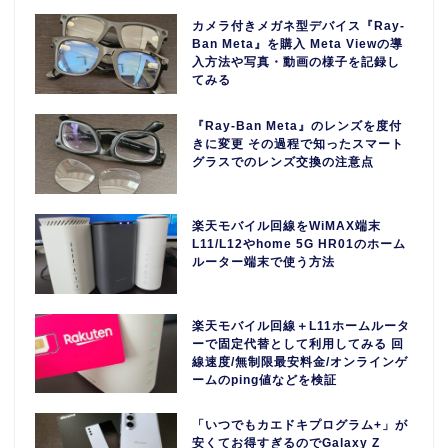
カメラ付きメガネ型デバイス『Ray-
Ban Meta』を購入 Meta Viewの導
入方法や写真・動画の様子を記録し
てみる
『Ray-Ban Meta』のレンズを度付
きに変更 その過程で知ったスマート
グラスでのレンズ交換の注意点
楽天モバイル回線をWiMAX端末
L11/L12やhome 5G HR01のホーム
ルーター端末で使う方法
楽天モバイル回線＋L11ホームルータ
ーで固定代替として利用してみる 回
線速度/無制限最安料金/オンラインゲ
ームのping値などを検証
「いつでもカエドキプログラム+」が
安くてお得すぎるのでGalaxy Z