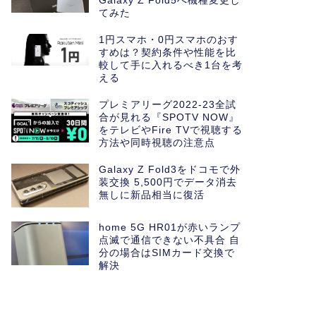
Galaxy Z Fold5へ機種変更し
てみた
1円スマホ・0円スマホのおす
すめは？契約条件や性能を比
較して手に入れるべき1台を考
える
プレミアリーグ2022-23全試
合が見れる『SPOTV NOW』
をテレビやFire TVで視聴する
方法や同時視聴の注意点
Galaxy Z Fold3をドコモで外
装交換 5,500円でデータ消去
無しに新品相当に復活
home 5G HR01が赤いランプ
点滅で通信できない不具合 自
分の場合はSIMカード交換で
解決