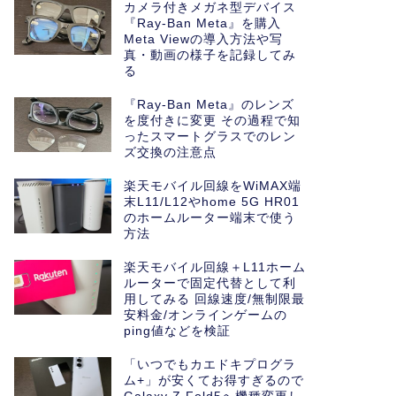
カメラ付きメガネ型デバイス
『Ray-Ban Meta』を購入
Meta Viewの導入方法や写
真・動画の様子を記録してみ
る
『Ray-Ban Meta』のレンズ
を度付きに変更 その過程で知
ったスマートグラスでのレン
ズ交換の注意点
楽天モバイル回線をWiMAX端
末L11/L12やhome 5G HR01
のホームルーター端末で使う
方法
楽天モバイル回線＋L11ホーム
ルーターで固定代替として利
用してみる 回線速度/無制限最
安料金/オンラインゲームの
ping値などを検証
「いつでもカエドキプログラ
ム+」が安くてお得すぎるので