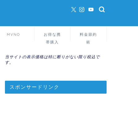
MVNO
お得な携
料金節約
帯購入
術
当サイトの表示価格は特に断りがない限り税込で
す。
スポンサードリンク