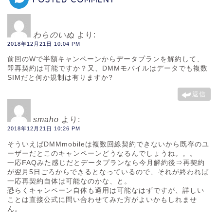
わらのいぬ
より:
2018年12月21日 10:04 PM
前回のWで半額キャンペーンからデータプランを解約して、
即再契約は可能ですか？又、DMMモバイルはデータでも複数
SIMだと何か規制は有りますか?
返信
smaho
より:
2018年12月21日 10:26 PM
そういえばDMMmobileは複数回線契約できないから既存のユ
ーザーだとこのキャンペーンどうなるんでしょうね。。。
一応FAQみた感じだとデータプランなら今月解約後⇒再契約
が翌月5日ごろからできるとなっているので、それが終われば
一応再契約自体は可能なのかな、と。
恐らくキャンペーン自体も適用は可能なはずですが、詳しい
ことは直接公式に問い合わせてみた方がよいかもしれませ
ん。