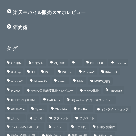
楽天モバイル販売スマホレビュー
節約術
タグ
2円維持
2台持ち
AQUOS
au
BIGLOBE
docomo
Galaxy
IIJ
iPad
iPhone
iPhone7
iPhone8
iPhoneX
iPhoneXs
mineo
MNP
MNPでお得
MVNO
MVNO回線速度比較・レビュー
MVNO比較
NEXUS5
OCNモバイルONE
SoftBank
UQ mobile 評判・速度レビュー
WiMAX2+
Xperia
Y!mobile
ZenFone
オンラインショップ
ガラケー
ガラホ
タブレット
プリペイド
モバイルWi-Fiルーター
レビュー
一括0円
低維持費案件
契約に必要な知識
料金プラン
新規でお得
格安スマホ