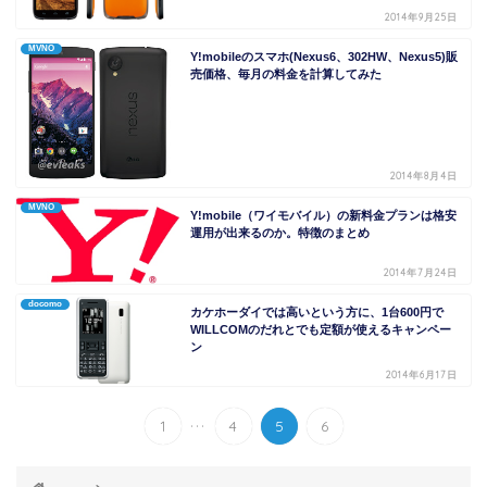
2014年9月25日
MVNO
Y!mobileのスマホ(Nexus6、302HW、Nexus5)販
売価格、毎月の料金を計算してみた
2014年8月4日
MVNO
Y!mobile（ワイモバイル）の新料金プランは格安
運用が出来るのか。特徴のまとめ
2014年7月24日
docomo
カケホーダイでは高いという方に、1台600円で
WILLCOMのだれとでも定額が使えるキャンペー
ン
2014年6月17日
...
1
4
5
6