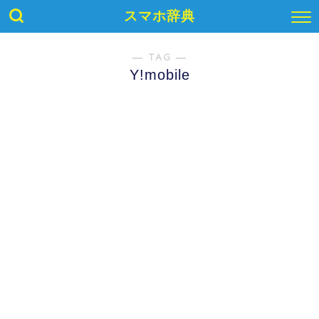
スマホ辞典
― TAG ―
Y!mobile