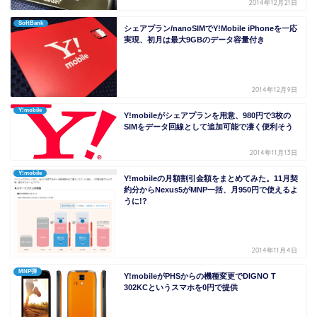
2014年12月21日
SoftBank
シェアプラン/nanoSIMでY!Mobile iPhoneを一応
実現、初月は最大9GBのデータ容量付き
2014年12月9日
Y!mobile
Y!mobileがシェアプランを用意、980円で3枚の
SIMをデータ回線として追加可能で凄く便利そう
2014年11月13日
Y!mobile
Y!mobileの月額割引金額をまとめてみた。11月契
約分からNexus5がMNP一括、月950円で使えるよ
うに!?
2014年11月4日
MNP弾
Y!mobileがPHSからの機種変更でDIGNO T
302KCというスマホを0円で提供