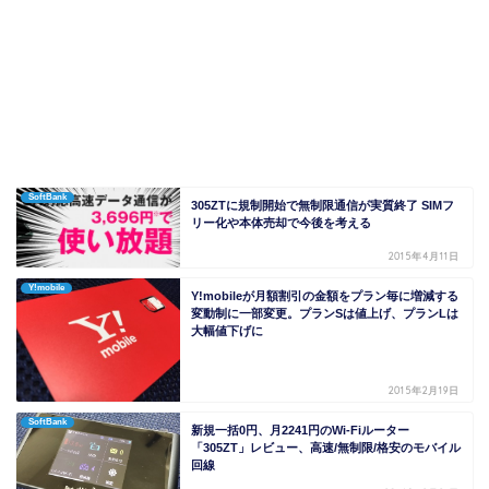
SoftBank
305ZTに規制開始で無制限通信が実質終了 SIMフ
リー化や本体売却で今後を考える
2015年4月11日
Y!mobile
Y!mobileが月額割引の金額をプラン毎に増減する
変動制に一部変更。プランSは値上げ、プランLは
大幅値下げに
2015年2月19日
SoftBank
新規一括0円、月2241円のWi-Fiルーター
「305ZT」レビュー、高速/無制限/格安のモバイル
回線