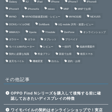
Galaxy
IIJ
iPad
iPhone
iPhone7
iPhone8
iPhoneX
iPhoneXs
mineo
MNP
MNPでお得
MVNO
MVNO回線速度比較・レビュー
MVNO比較
NEXUS5
OCNモバイルONE
SoftBank
UQ mobile 評判・速度レビュー
WiMAX2+
Xperia
Y!mobile
ZenFone
オンラインショップ
ガラケー
ガラホ
タブレット
プリペイド
モバイルWi-Fiルーター
レビュー
一括0円
低維持費案件
契約に必要な知識
料金プラン
新規でお得
格安スマホ
楽天モバイル
機種変更
白ロム
節約・お得
その他記事
OPPO Find Nシリーズを購入して後悔する前に確
認しておきたいディスプレイの特徴
ワイモバイルの契約はオンラインショップで！実店