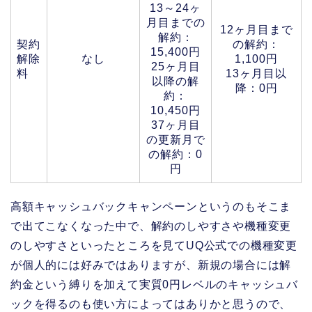
13～24ヶ
月目までの
12ヶ月目まで
解約：
契約
の解約：
15,400円
解除
なし
1,100円
25ヶ月目
料
13ヶ月目以
以降の解
降：0円
約：
10,450円
37ヶ月目
の更新月で
の解約：0
円
高額キャッシュバックキャンペーンというのもそこま
で出てこなくなった中で、解約のしやすさや機種変更
のしやすさといったところを見てUQ公式での機種変更
が個人的には好みではありますが、新規の場合には解
約金という縛りを加えて実質0円レベルのキャッシュバ
ックを得るのも使い方によってはありかと思うので、