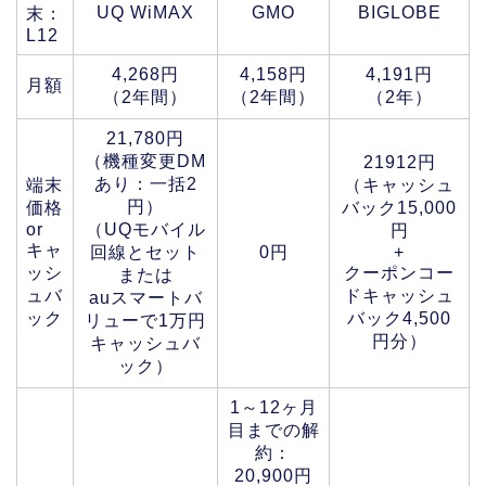
UQ WiMAX
GMO
BIGLOBE
末：
L12
4,268円
4,158円
4,191円
月額
（2年間）
（2年間）
（2年）
21,780円
（機種変更DM
21912円
あり：一括2
端末
（キャッシュ
円）
価格
バック15,000
or
（UQモバイル
円
キャ
回線とセット
0円
+
ッシ
クーポンコー
または
ュバ
ドキャッシュ
auスマートバ
ック
バック4,500
リューで1万円
円分）
キャッシュバ
ック）
1～12ヶ月
目までの解
約：
20,900円