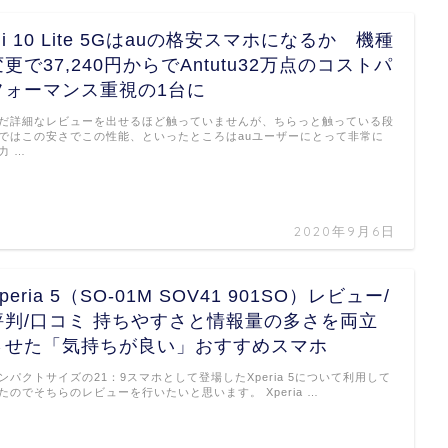
Mi 10 Lite 5Gはauの格安スマホになるか 機種
変更で37,240円からでAntutu32万点のコストパ
フォーマンス重視の1台に
だ詳細なレビューを出せるほど触っていませんが、ちらっと触っている段
ではこの安さでこの性能、といったところはauユーザーにとって非常に
力 …
2020年9月6日
peria 5（SO-01M SOV41 901SO）レビュー/
評判/口コミ 持ちやすさと情報量の多さを両立
させた「気持ちが良い」おすすめスマホ
ンパクトサイズの21：9スマホとして登場したXperia 5について利用して
たのでそちらのレビューを行いたいと思います。 Xperia …