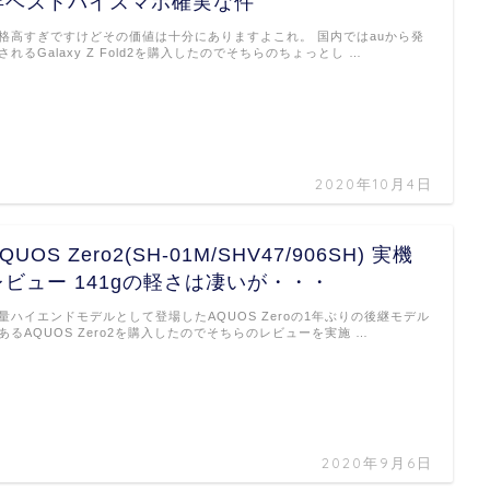
年ベストバイスマホ確実な件
格高すぎですけどその価値は十分にありますよこれ。 国内ではauから発
されるGalaxy Z Fold2を購入したのでそちらのちょっとし …
2020年10月4日
QUOS Zero2(SH-01M/SHV47/906SH) 実機
レビュー 141gの軽さは凄いが・・・
量ハイエンドモデルとして登場したAQUOS Zeroの1年ぶりの後継モデル
あるAQUOS Zero2を購入したのでそちらのレビューを実施 …
2020年9月6日