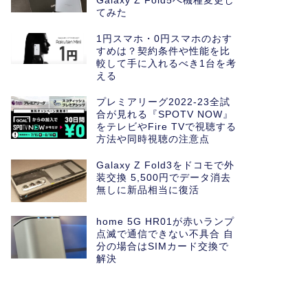
Galaxy Z Fold5へ機種変更し
てみた
1円スマホ・0円スマホのおす
すめは？契約条件や性能を比
較して手に入れるべき1台を考
える
プレミアリーグ2022-23全試
合が見れる『SPOTV NOW』
をテレビやFire TVで視聴する
方法や同時視聴の注意点
Galaxy Z Fold3をドコモで外
装交換 5,500円でデータ消去
無しに新品相当に復活
home 5G HR01が赤いランプ
点滅で通信できない不具合 自
分の場合はSIMカード交換で
解決