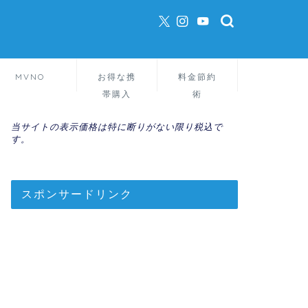
MVNO
お得な携
料金節約
帯購入
術
当サイトの表示価格は特に断りがない限り税込で
す。
スポンサードリンク