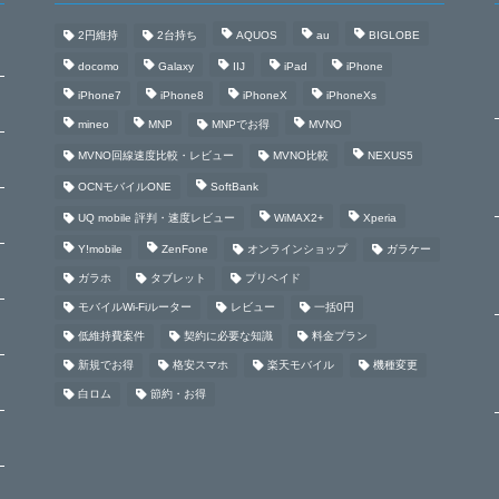
2円維持
2台持ち
AQUOS
au
BIGLOBE
docomo
Galaxy
IIJ
iPad
iPhone
iPhone7
iPhone8
iPhoneX
iPhoneXs
mineo
MNP
MNPでお得
MVNO
MVNO回線速度比較・レビュー
MVNO比較
NEXUS5
OCNモバイルONE
SoftBank
UQ mobile 評判・速度レビュー
WiMAX2+
Xperia
Y!mobile
ZenFone
オンラインショップ
ガラケー
ガラホ
タブレット
プリペイド
モバイルWi-Fiルーター
レビュー
一括0円
低維持費案件
契約に必要な知識
料金プラン
新規でお得
格安スマホ
楽天モバイル
機種変更
白ロム
節約・お得