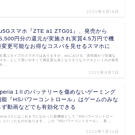
2020年8月18日
au5Gスマホ『ZTE a1 ZTG01』、発売から
15,500円分の還元が実施され実質4.5万円で機
種変更可能なお得なコスパを見せるスマホに
を選ぶタイプのスマホではありますが、auにおける「高性能かつ安価な
マホ」として買いやすくて満足度も高くなりそうなスマホというのが発売
れ …
2020年8月3日
Xperia 1Ⅱのバッテリーを傷めないゲーミング
機能『HSパワーコントロール』はゲームのみな
らず動画などでも有効化できる
peria 1Ⅱにはこれまでになかった新機能として『HSパワーコントロー
』といったものがあります。 この『HSパワーコントロール』、基 …
2020年7月26日