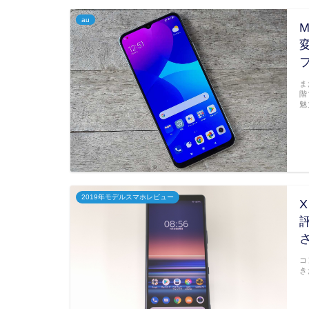
au
ま
階
魅
2019年モデルスマホレビュー
X
コ
き