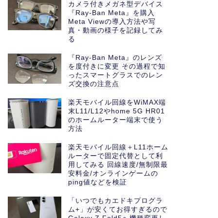
カメラ付きメガネ型デバイス
『Ray-Ban Meta』を購入
Meta Viewの導入方法や写
真・動画の様子を記録してみ
る
『Ray-Ban Meta』のレンズ
を度付きに変更 その過程で知
ったスマートグラスでのレン
ズ交換の注意点
楽天モバイル回線をWiMAX端
末L11/L12やhome 5G HR01
のホームルーター端末で使う
方法
楽天モバイル回線＋L11ホーム
ルーターで固定代替として利
用してみる 回線速度/無制限最
安料金/オンラインゲームの
ping値などを検証
「いつでもカエドキプログラ
ム+」が安くてお得すぎるので