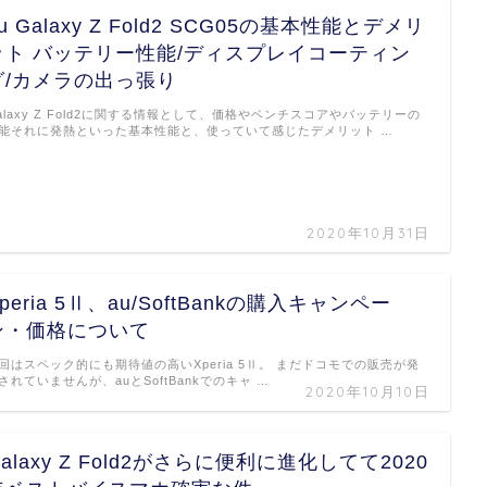
u Galaxy Z Fold2 SCG05の基本性能とデメリ
ット バッテリー性能/ディスプレイコーティン
グ/カメラの出っ張り
alaxy Z Fold2に関する情報として、価格やベンチスコアやバッテリーの
能それに発熱といった基本性能と、使っていて感じたデメリット …
2020年10月31日
peria 5Ⅱ、au/SoftBankの購入キャンペー
ン・価格について
回はスペック的にも期待値の高いXperia 5Ⅱ。 まだドコモでの販売が発
されていませんが、auとSoftBankでのキャ …
2020年10月10日
alaxy Z Fold2がさらに便利に進化してて2020