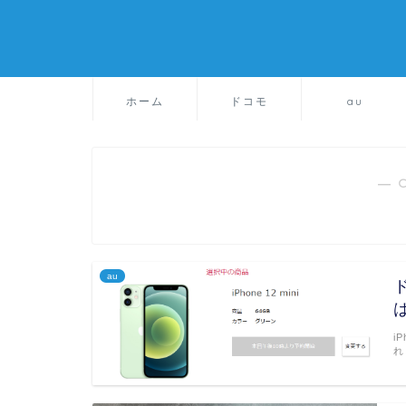
ホーム
ドコモ
au
― 
au
ド
i
れ