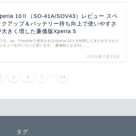
peria 10Ⅱ（SO-41A/SOV43）レビュー スペ
ックアップ＆バッテリー持ち向上で使いやすさ
が大きく増した廉価版Xperia 5
コモ、au、Y!mobileで発売されるXperia 10Ⅱを利用してきたのでそちら
レビューを行いたいと思います。 廉価版となる21： …
2020年7月25日
...
4
5
6
7
24
タグ