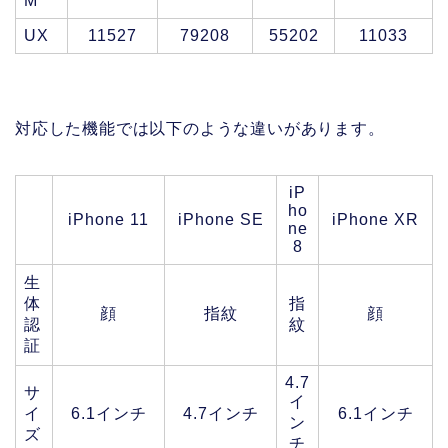
M
UX
11527
79208
55202
11033
対応した機能では以下のような違いがあります。
iP
ho
iPhone 11
iPhone SE
iPhone XR
ne
8
生
体
指
顔
指紋
顔
認
紋
証
4.7
サ
イ
イ
6.1インチ
4.7インチ
6.1インチ
ン
ズ
チ