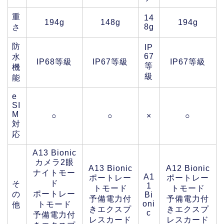
重
14
194g
148g
194g
8g
さ
防
IP
67
水
IP68等級
IP67等級
IP67等級
等
機
級
能
e
SI
M
○
○
×
○
対
応
A13 Bionic
カメラ2眼
A13 Bionic
A12 Bionic
ナイトモー
A1
ポートレー
ポートレー
ド
そ
1
トモード
トモード
ポートレー
の
Bi
予備電力付
予備電力付
oni
トモード
他
きエクスプ
きエクスプ
c
予備電力付
レスカード
レスカード