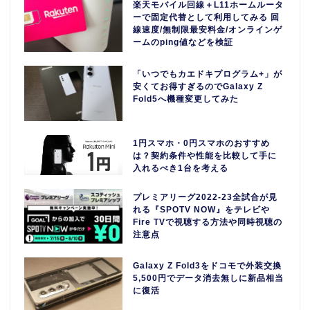
楽天モバイル回線＋L11ホームルータ
ーで固定代替として利用してみる 回
線速度/無制限最安料金/オンラインゲ
ームのping値などを検証
「いつでもカエドキプログラム+」が
安くてお得すぎるのでGalaxy Z
Fold5へ機種変更してみた
1円スマホ・0円スマホのおすすめ
は？契約条件や性能を比較して手に
入れるべき1台を考える
プレミアリーグ2022-23全試合が見
れる『SPOTV NOW』をテレビや
Fire TVで視聴する方法や同時視聴の
注意点
Galaxy Z Fold3をドコモで外装交換
5,500円でデータ消去無しに新品相当
に復活