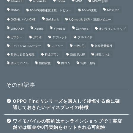
iPhoneX
iPhoneXs
mineo
MNP
MNPでお得
MVNO
MVNO回線速度比較・レビュー
MVNO比較
NEXUS5
OCNモバイルONE
SoftBank
UQ mobile 評判・速度レビュー
WiMAX2+
Xperia
Y!mobile
ZenFone
オンラインショップ
ガラケー
ガラホ
タブレット
プリペイド
モバイルWi-Fiルーター
レビュー
一括0円
低維持費案件
契約に必要な知識
料金プラン
新規でお得
格安スマホ
楽天モバイル
機種変更
白ロム
節約・お得
その他記事
OPPO Find Nシリーズを購入して後悔する前に確
認しておきたいディスプレイの特徴
ワイモバイルの契約はオンラインショップで！実店
舗では頭金や0円契約をセットされる可能性