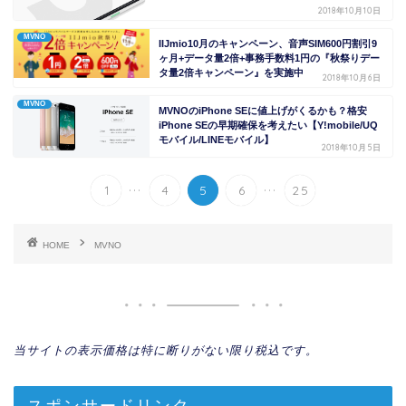
2018年10月10日
MVNO
IIJmio10月のキャンペーン、音声SIM600円割引9
ヶ月+データ量2倍+事務手数料1円の『秋祭りデー
タ量2倍キャンペーン』を実施中
2018年10月6日
MVNO
MVNOのiPhone SEに値上げがくるかも？格安
iPhone SEの早期確保を考えたい【Y!mobile/UQ
モバイル/LINEモバイル】
2018年10月5日
...
...
1
4
5
6
25
HOME
MVNO
当サイトの表示価格は特に断りがない限り税込です。
スポンサードリンク