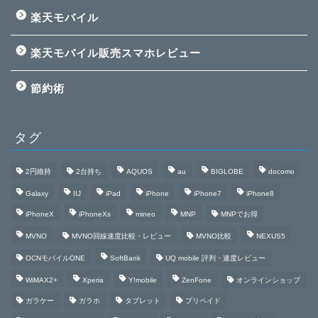
楽天モバイル
楽天モバイル販売スマホレビュー
節約術
タグ
2円維持
2台持ち
AQUOS
au
BIGLOBE
docomo
Galaxy
IIJ
iPad
iPhone
iPhone7
iPhone8
iPhoneX
iPhoneXs
mineo
MNP
MNPでお得
MVNO
MVNO回線速度比較・レビュー
MVNO比較
NEXUS5
OCNモバイルONE
SoftBank
UQ mobile 評判・速度レビュー
WiMAX2+
Xperia
Y!mobile
ZenFone
オンラインショップ
ガラケー
ガラホ
タブレット
プリペイド