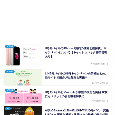
MVNO
UQモバイルのiPhone 7契約の価格と維持費、キ
ャンペーンについて【キャッシュバック特典情報
あり】
2018年12月13日
MVNO
LINEモバイルの招待キャンペーンの詳細まとめ、
当サイトで紹介URL配布も実施中
2018年12月8日
MVNO
UQモバイルとY!mobileが学割の受付を開始 家族
にもメリットのある割引特典に
2018年12月8日
au
AQUOS sense2 SH-01L/SHV43/UQモバイル 実機
レビュー 豊富な機能と改善された動作の軽さが魅