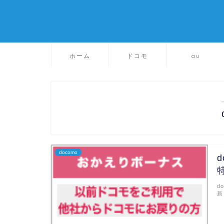
ホーム
ドコモ
au
docomo
d
新