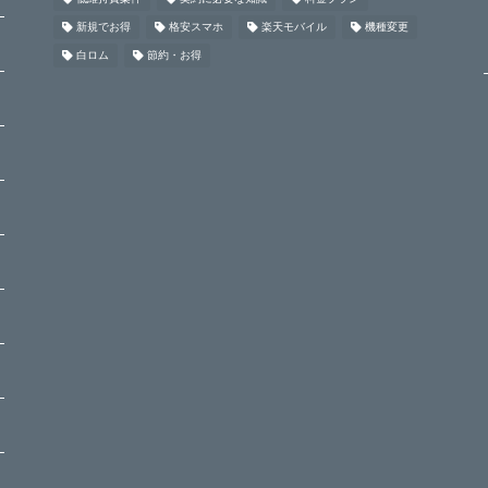
新規でお得
格安スマホ
楽天モバイル
機種変更
白ロム
節約・お得