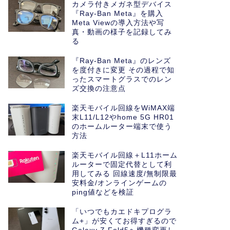
カメラ付きメガネ型デバイス
『Ray-Ban Meta』を購入
Meta Viewの導入方法や写
真・動画の様子を記録してみ
る
『Ray-Ban Meta』のレンズ
を度付きに変更 その過程で知
ったスマートグラスでのレン
ズ交換の注意点
楽天モバイル回線をWiMAX端
末L11/L12やhome 5G HR01
のホームルーター端末で使う
方法
楽天モバイル回線＋L11ホーム
ルーターで固定代替として利
用してみる 回線速度/無制限最
安料金/オンラインゲームの
ping値などを検証
「いつでもカエドキプログラ
ム+」が安くてお得すぎるので