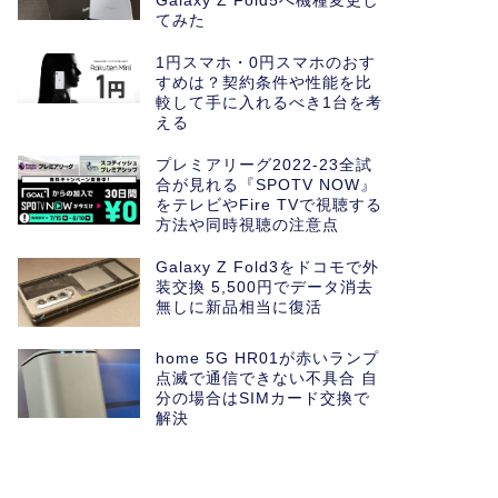
Galaxy Z Fold5へ機種変更し
てみた
1円スマホ・0円スマホのおす
すめは？契約条件や性能を比
較して手に入れるべき1台を考
える
プレミアリーグ2022-23全試
合が見れる『SPOTV NOW』
をテレビやFire TVで視聴する
方法や同時視聴の注意点
Galaxy Z Fold3をドコモで外
装交換 5,500円でデータ消去
無しに新品相当に復活
home 5G HR01が赤いランプ
点滅で通信できない不具合 自
分の場合はSIMカード交換で
解決