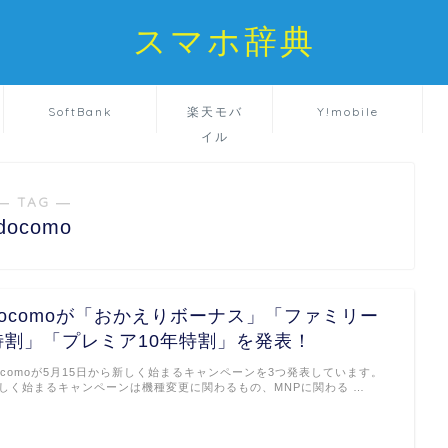
スマホ辞典
SoftBank
楽天モバ
Y!mobile
イル
― TAG ―
docomo
docomoが「おかえりボーナス」「ファミリー
特割」「プレミア10年特割」を発表！
ocomoが5月15日から新しく始まるキャンペーンを3つ発表しています。
しく始まるキャンペーンは機種変更に関わるもの、MNPに関わる …