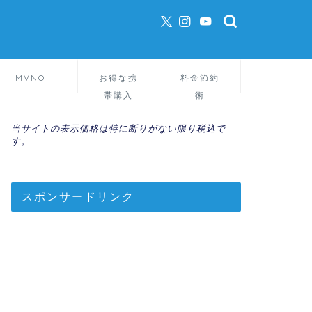
MVNO
お得な携
料金節約
帯購入
術
当サイトの表示価格は特に断りがない限り税込で
す。
スポンサードリンク