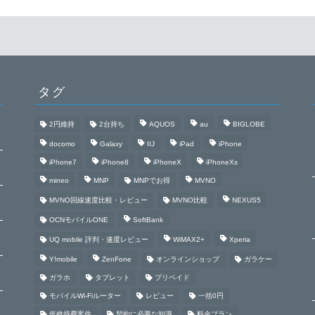
タグ
2円維持
2台持ち
AQUOS
au
BIGLOBE
docomo
Galaxy
IIJ
iPad
iPhone
iPhone7
iPhone8
iPhoneX
iPhoneXs
mineo
MNP
MNPでお得
MVNO
MVNO回線速度比較・レビュー
MVNO比較
NEXUS5
OCNモバイルONE
SoftBank
UQ mobile 評判・速度レビュー
WiMAX2+
Xperia
Y!mobile
ZenFone
オンラインショップ
ガラケー
ガラホ
タブレット
プリペイド
モバイルWi-Fiルーター
レビュー
一括0円
低維持費案件
契約に必要な知識
料金プラン