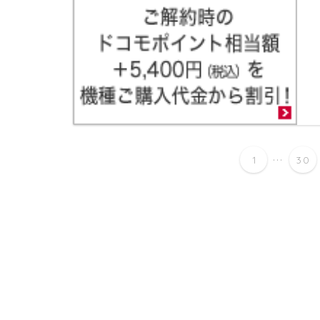
...
1
30